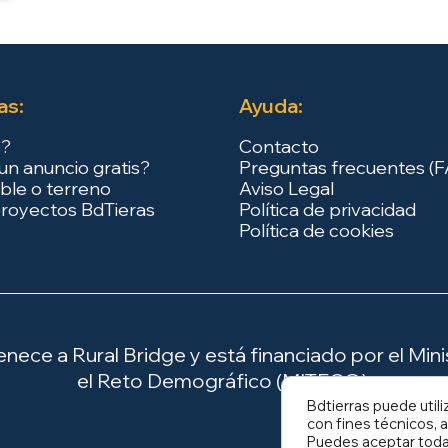
as:
Ayuda:
s?
Contacto
un anuncio gratis?
Preguntas frecuentes (
ble o terreno
Aviso Legal
royectos BdTieras
Política de privacidad
Política de cookies
ece a Rural Bridge y está financiado por el Minis
el Reto Demográfico (MITECO).
Bdtierras puede utili
con fines técnicos, a
Puedes aceptar todas