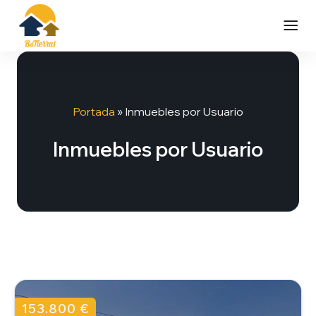
Saltar
al
contenido
Portada
»
Inmuebles por Usuario
Inmuebles por Usuario
153.800 €